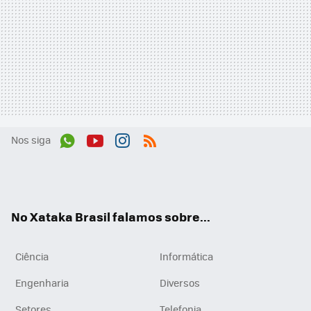
Nos siga
Wh
You
Inst
RSS
ats
tub
agr
App
e
am
No Xataka Brasil falamos sobre...
Ciência
Informática
Engenharia
Diversos
Setores
Telefonia