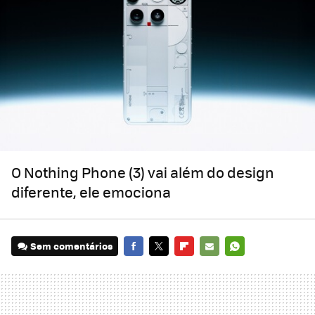
O Nothing Phone (3) vai além do design
diferente, ele emociona
Sem comentários
FACEBOOK
TWITTER
FLIPBOARD
E-
WHATSAPP
MAIL