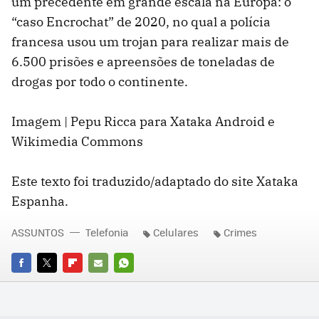
um precedente em grande escala na Europa: o
“caso Encrochat” de 2020, no qual a polícia
francesa usou um trojan para realizar mais de
6.500 prisões e apreensões de toneladas de
drogas por todo o continente.
Imagem | Pepu Ricca para Xataka Android e
Wikimedia Commons
Este texto foi traduzido/adaptado do site Xataka
Espanha.
ASSUNTOS
Telefonia
Celulares
Crimes
FACEBOOK
TWITTER
FLIPBOARD
E-
WHATSAPP
MAIL