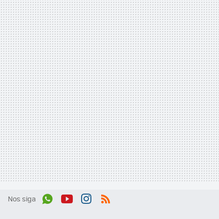
Nos siga
Wh
You
Inst
RSS