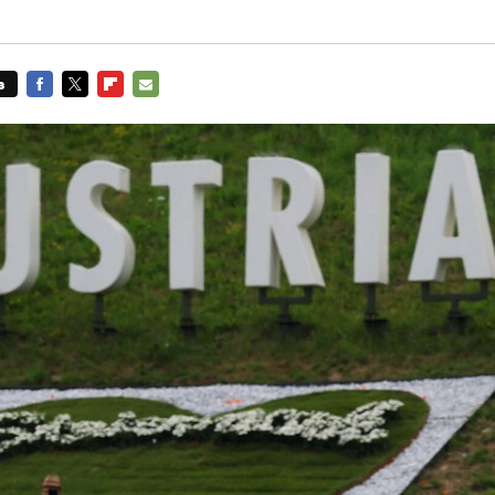
s
FACEBOOK
TWITTER
FLIPBOARD
E-
MAIL