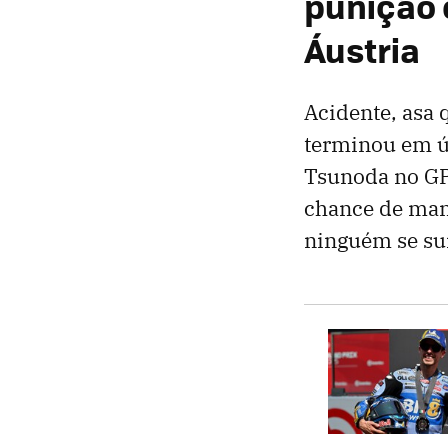
punição 
Áustria
Acidente, asa 
terminou em úl
Tsunoda no GP 
chance de mant
ninguém se su