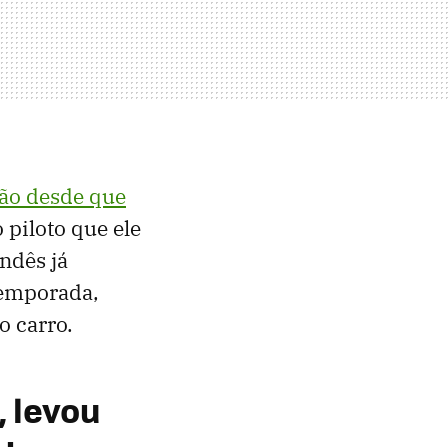
ção desde que
 piloto que ele
andês já
temporada,
o carro.
, levou