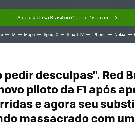
Siga o Xataka Brasil no Google Discover!
ño
IA
Mapa
SpaceX
Smart TV
iPhone
Nokia
o pedir desculpas". Red B
novo piloto da F1 após a
rridas e agora seu subst
ndo massacrado com um