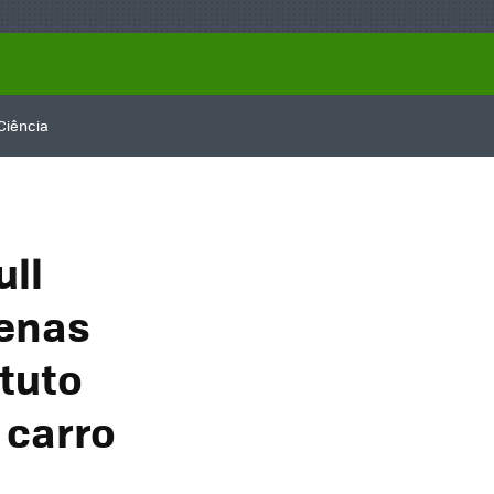
Ciência
ull
penas
ituto
 carro