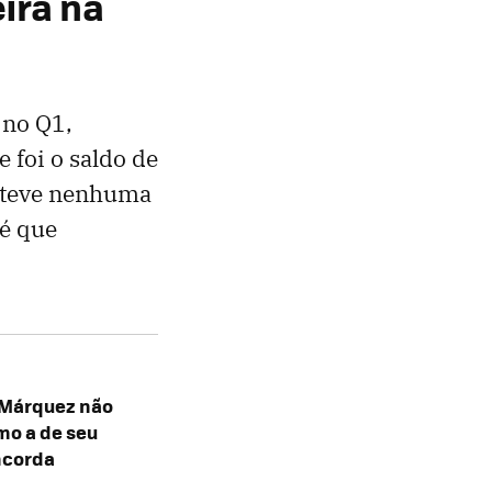
ira na
 no Q1,
 foi o saldo de
o teve nenhuma
 é que
 Márquez não
mo a de seu
ncorda