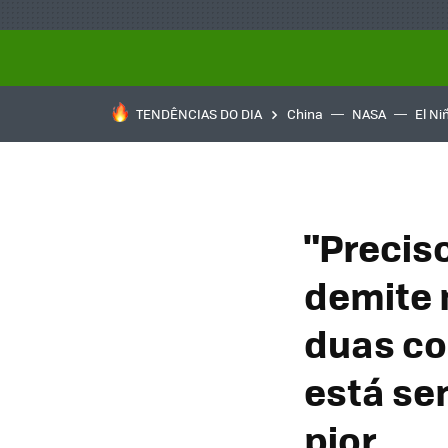
TENDÊNCIAS DO DIA
China
NASA
El Ni
"Precis
demite 
duas co
está se
pior