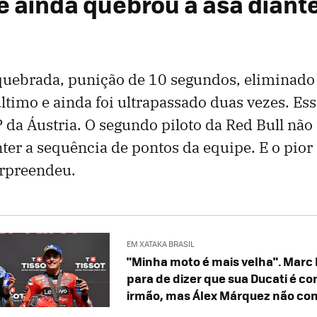
e ainda quebrou a asa diante
quebrada, punição de 10 segundos, eliminado
timo e ainda foi ultrapassado duas vezes. Esse
da Áustria. O segundo piloto da Red Bull nã
er a sequência de pontos da equipe. E o pior
rpreendeu.
EM XATAKA BRASIL
"Minha moto é mais velha". Marc
para de dizer que sua Ducati é co
irmão, mas Álex Márquez não co