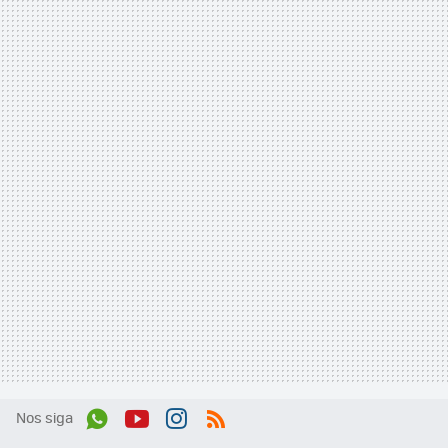
Nos siga
Wh
You
Inst
RSS