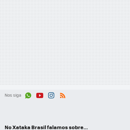
Nos siga
Wh
You
Inst
RSS
ats
tub
agr
App
e
am
No Xataka Brasil falamos sobre...