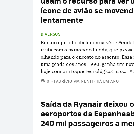
usam o recurso para ver
ícone de avião se movend
lentamente
DIVERSOS
Em um episódio da lendária série Seinfel
irrita com o namorado Puddy, que passa 
olhando para o encosto do assento. Essa
uma piada dos anos 1990, ganha um novo
hoje com um toque tecnológico: não...
LEI
COMENTÁRIOS
0
FABRÍCIO MAINENTI
HÁ UM ANO
Saída da Ryanair deixou 
aeroportos da Espanhaab
240 mil passageiros a m