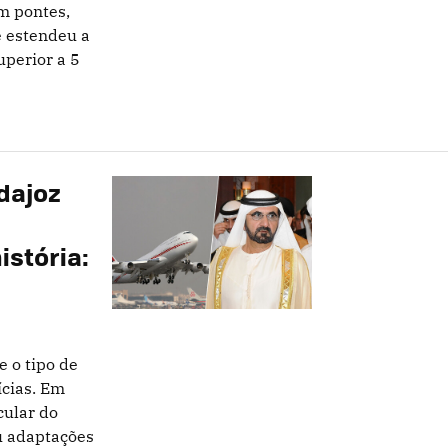
m pontes,
 e estendeu a
uperior a 5
dajoz
istória:
 o tipo de
ícias. Em
cular do
u adaptações