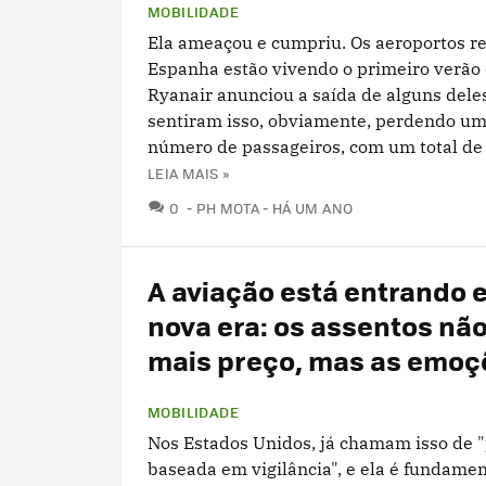
MOBILIDADE
Ela ameaçou e cumpriu. Os aeroportos re
Espanha estão vivendo o primeiro verão
Ryanair anunciou a saída de alguns deles
sentiram isso, obviamente, perdendo u
número de passageiros, com um total de 
LEIA MAIS »
COMENTÁRIOS
0
PH MOTA
HÁ UM ANO
A aviação está entrando
nova era: os assentos nã
mais preço, mas as emoç
MOBILIDADE
Nos Estados Unidos, já chamam isso de "
baseada em vigilância", e ela é fundam