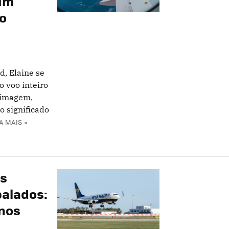
 um
o
d, Elaine se
o voo inteiro
 imagem,
 significado
A MAIS »
os
alados:
enos