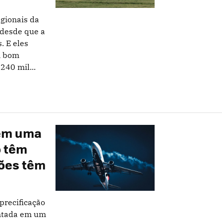
gionais da
 desde que a
. E eles
m bom
240 mil...
 em uma
o têm
ões têm
precificação
entada em um