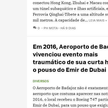
conectou Hong Kong, Zhuhai e Macau co
um túnel subaquático e ilhas artificiais,
Ferrovia Qinghai-Tibete a uma altitude s
mil metros. A capacidade de...
LEIA MAIS »
COMENTÁRIOS
0
PH MOTA
HÁ 9 DIAS
Em 2016, Aeroporto de Ba
vivenciou evento mais
traumático de sua curta h
o pouso do Emir de Dubai
DIVERSOS
O Aeroporto de Badajoz não é exatamente
aeroporto que costuma aparecer nas not
2016, o local recebeu o Boeing 747 parti
Emir de Dubai, para um pouso que exigi