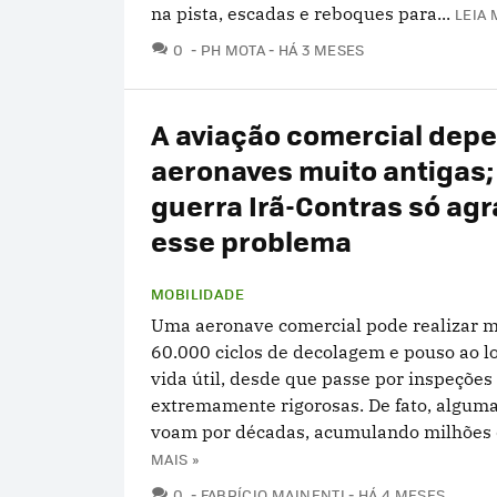
na pista, escadas e reboques para...
LEIA 
COMENTÁRIOS
0
PH MOTA
HÁ 3 MESES
A aviação comercial dep
aeronaves muito antigas;
guerra Irã-Contras só ag
esse problema
MOBILIDADE
Uma aeronave comercial pode realizar m
60.000 ciclos de decolagem e pouso ao l
vida útil, desde que passe por inspeções
extremamente rigorosas. De fato, algum
voam por décadas, acumulando milhões d
MAIS »
COMENTÁRIOS
0
FABRÍCIO MAINENTI
HÁ 4 MESES