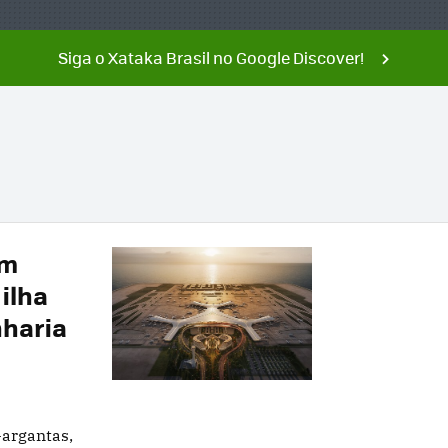
Siga o Xataka Brasil no Google Discover!
um
ilha
nharia
Gargantas,