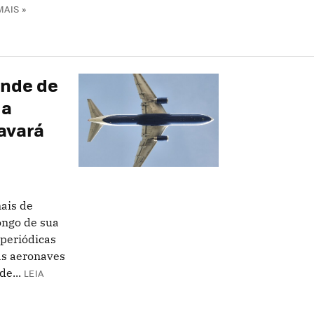
MAIS »
ende de
 a
ravará
ais de
ongo de sua
 periódicas
as aeronaves
e...
LEIA