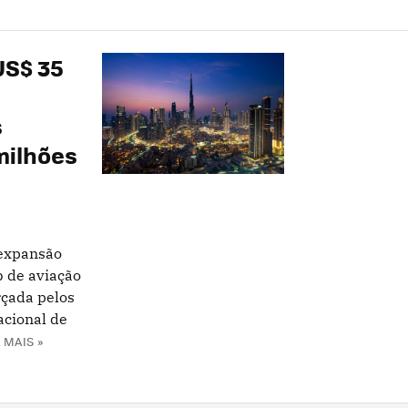
US$ 35
s
milhões
 expansão
b de aviação
rçada pelos
acional de
 MAIS »