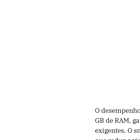
O desempenho f
GB de RAM, gar
exigentes. O s