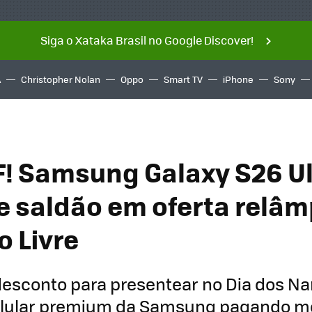
Siga o Xataka Brasil no Google Discover!
A
Christopher Nolan
Oppo
Smart TV
iPhone
Sony
! Samsung Galaxy S26 Ul
e saldão em oferta relâ
 Livre
 desconto para presentear no Dia dos N
celular premium da Samsung pagando m