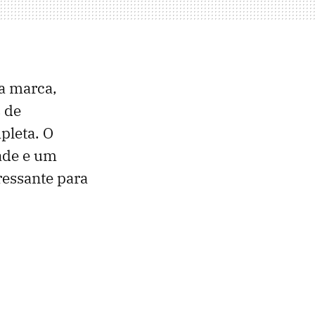
a marca,
 de
pleta. O
ade e um
ressante para