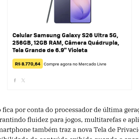
Celular Samsung Galaxy S26 Ultra 5G,
256GB, 12GB RAM, Câmera Quádrupla,
Tela Grande de 6.9" Violeta
R$ 8.770,64
Compre agora no Mercado Livre
facebook
twitter
ica por conta do processador de última geraç
antindo fluidez para jogos, multitarefas e apl
martphone também traz a nova Tela de Privaci