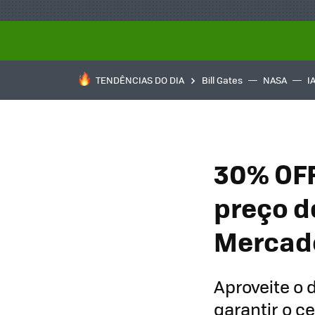
TENDÊNCIAS DO DIA
Bill Gates
NASA
I
30% OFF
preço d
Mercado
Aproveite o
garantir o 