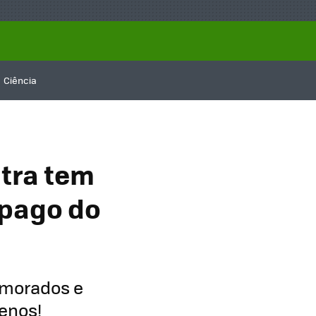
Ciência
tra tem
mpago do
amorados e
enos!