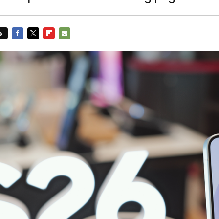
s
FACEBOOK
TWITTER
FLIPBOARD
E-
MAIL