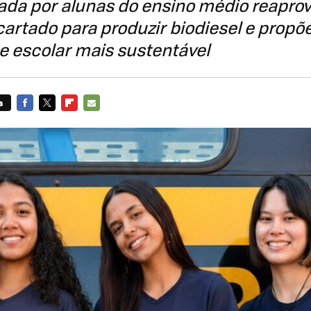
riada por alunas do ensino médio reaprov
artado para produzir biodiesel e propõ
e escolar mais sustentável
s
FACEBOOK
TWITTER
FLIPBOARD
E-
MAIL