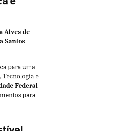
ca e
a Alves de
ra Santos
ica para uma
 Tecnologia e
dade Federal
pamentos para
tível