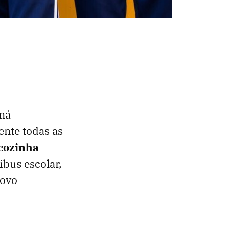
aná
nte todas as
 cozinha
bus escolar,
novo