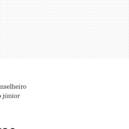
onselheiro
p júnior