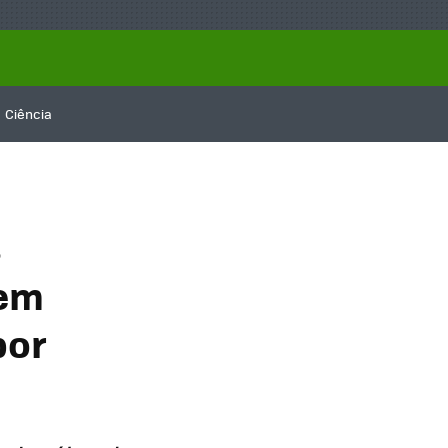
Ciência
s
 em
por