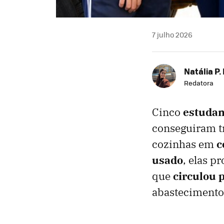
7 julho 2026
Natália P.
Redatora
Cinco
estudan
conseguiram t
cozinhas em
c
usado
, elas 
que
c
irculou
p
abastecimento