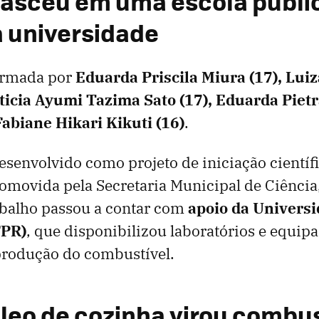
nasceu em uma escola públi
 universidade
formada por
Eduarda Priscila Miura (17), Luiz
eticia Ayumi Tazima Sato (17), Eduarda Piet
Fabiane Hikari Kikuti (16)
.
esenvolvido como projeto de iniciação científ
movida pela Secretaria Municipal de Ciência,
abalho passou a contar com
apoio da Universi
FPR)
, que disponibilizou laboratórios e equi
produção do combustível.
leo de cozinha virou combus