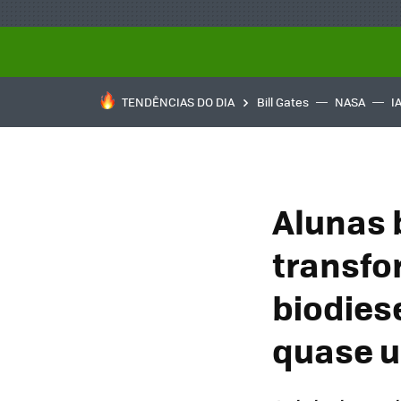
TENDÊNCIAS DO DIA
Bill Gates
NASA
I
Alunas b
transfo
biodies
quase 