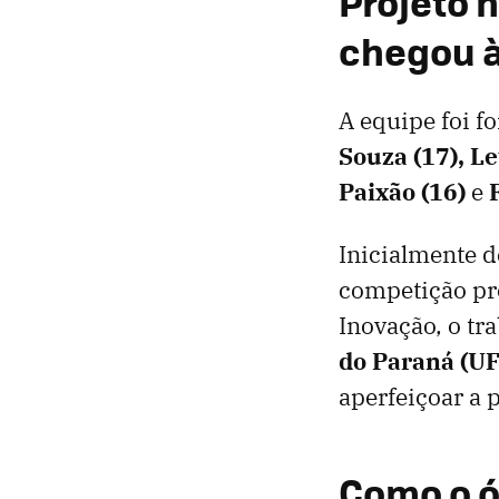
Projeto 
chegou à
A equipe foi 
Souza (17), L
Paixão (16)
e
Inicialmente d
competição pro
Inovação, o tr
do Paraná (U
aperfeiçoar a 
Como o ó