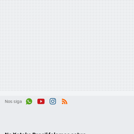
Nos siga
Wh
You
Inst
RSS
ats
tub
agr
App
e
am