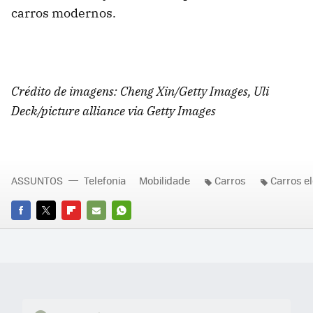
carros modernos.
Crédito de imagens: Cheng Xin/Getty Images,
Uli
Deck/picture alliance via Getty Images
ASSUNTOS
Telefonia
Mobilidade
Carros
Carros el
FACEBOOK
TWITTER
FLIPBOARD
E-
WHATSAPP
MAIL