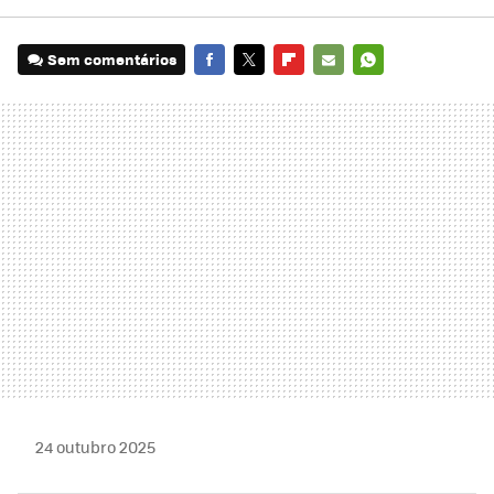
Sem comentários
FACEBOOK
TWITTER
FLIPBOARD
E-
WHATSAPP
MAIL
24 outubro 2025