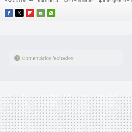
ASSUNTOS
Informática
Meio Ambiente
Inteligência Art
FACEBOOK
TWITTER
FLIPBOARD
E-
WHATSAPP
MAIL
Comentários fechados