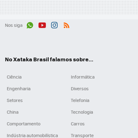
Nos siga
Wh
You
Inst
RSS
ats
tub
agr
App
e
am
No Xataka Brasil falamos sobre...
Ciência
Informática
Engenharia
Diversos
Setores
Telefonia
China
Tecnologia
Comportamento
Carros
Indústria automobilística
Transporte