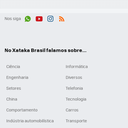
Nos siga
Wh
You
Inst
RSS
ats
tub
agr
App
e
am
No Xataka Brasil falamos sobre...
Ciência
Informática
Engenharia
Diversos
Setores
Telefonia
China
Tecnologia
Comportamento
Carros
Indústria automobilística
Transporte