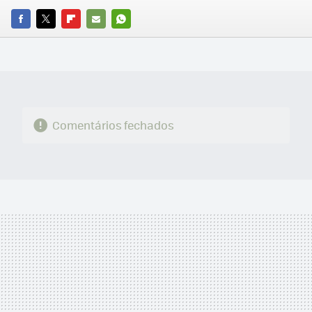
FACEBOOK
TWITTER
FLIPBOARD
E-
WHATSAPP
MAIL
Comentários fechados