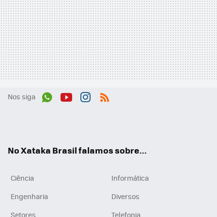
Nos siga
Wh
You
Inst
RSS
ats
tub
agr
App
e
am
No Xataka Brasil falamos sobre...
Ciência
Informática
Engenharia
Diversos
Setores
Telefonia