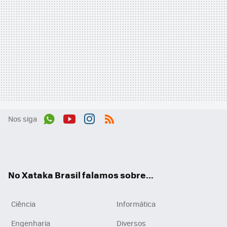
Nos siga
Wh
You
Inst
RSS
ats
tub
agr
App
e
am
No Xataka Brasil falamos sobre...
Ciência
Informática
Engenharia
Diversos