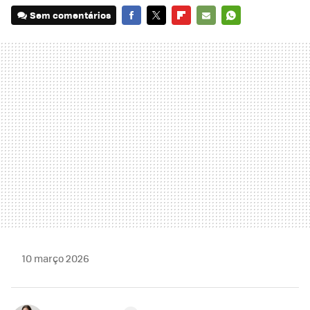
Sem comentários
FACEBOOK
TWITTER
FLIPBOARD
E-
WHATSAPP
MAIL
10 março 2026