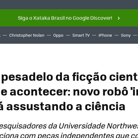
Siga o Xataka Brasil no Google Discover!
A
Christopher Nolan
Oppo
Smart TV
iPhone
Sony
 pesadelo da ficção cient
e acontecer: novo robô 'i
á assustando a ciência
pesquisadores da Universidade Northwes
ciona com peças independentes que c