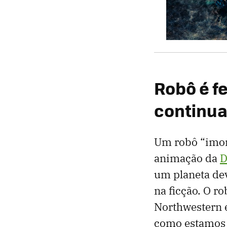
Robô é f
continu
Um robô “imort
animação da
D
um planeta dev
na ficção. O r
Northwestern e
como estamos 