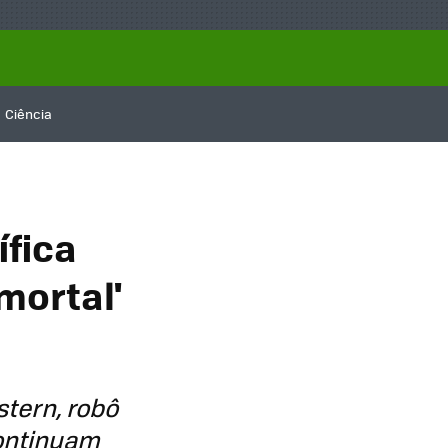
Ciência
ífica
mortal'
tern, robô
ontinuam