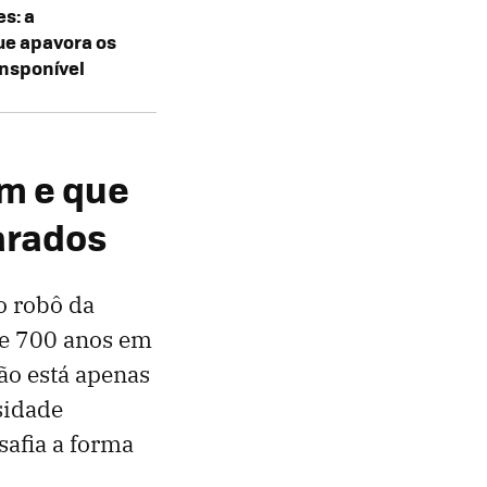
s: a
ue apavora os
ansponível
am e que
arados
o robô da
de 700 anos em
não está apenas
sidade
safia a forma