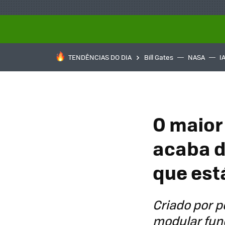
TENDÊNCIAS DO DIA
Bill Gates
NASA
I
O maior
acaba d
que est
Criado por 
modular fun