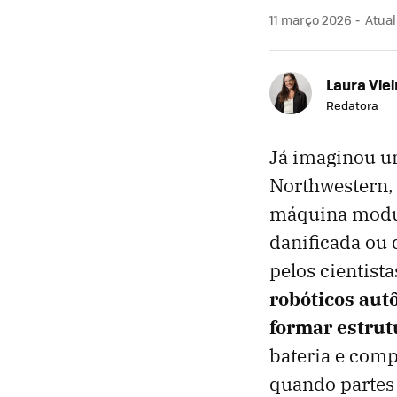
11 março 2026
Atual
Laura Viei
Redatora
Já imaginou u
Northwestern,
máquina modul
danificada ou 
pelos cientist
robóticos au
formar estrut
bateria e comp
quando partes