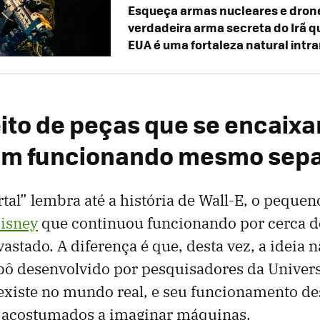
Esqueça armas nucleares e drone
verdadeira arma secreta do Irã q
EUA é uma fortaleza natural intr
eito de peças que se encaix
am funcionando mesmo sep
al” lembra até a história de Wall-E, o pequen
isney
que continuou funcionando por cerca 
astado. A diferença é que, desta vez, a ideia 
obô desenvolvido por pesquisadores da Univer
xiste no mundo real, e seu funcionamento de
acostumados a imaginar máquinas.