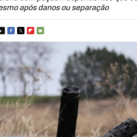
esmo após danos ou separação
s
FACEBOOK
TWITTER
FLIPBOARD
E-
MAIL