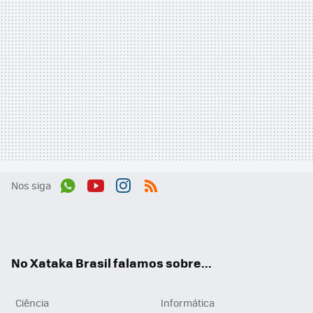
Nos siga
Wh
You
Inst
RSS
ats
tub
agr
App
e
am
No Xataka Brasil falamos sobre...
Ciência
Informática