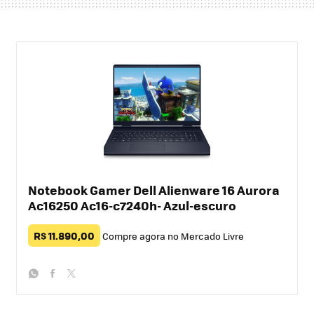
Notebook Gamer Dell Alienware 16 Aurora
Ac16250 Ac16-c7240h- Azul-escuro
R$ 11.890,00
Compre agora no Mercado Livre
whatsapp
facebook
twitter