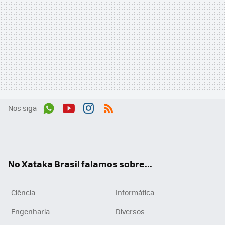
Nos siga
Wh
You
Inst
RSS
ats
tub
agr
App
e
am
No Xataka Brasil falamos sobre...
Ciência
Informática
Engenharia
Diversos