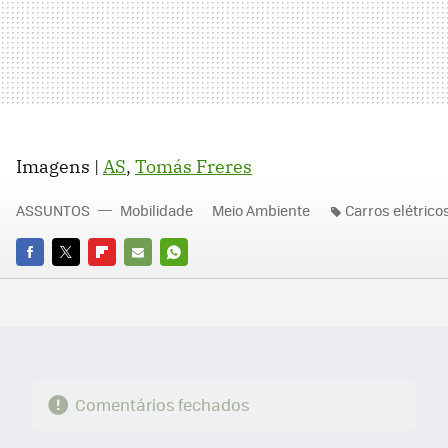
Imagens |
AS
,
Tomás Freres
ASSUNTOS
Mobilidade
Meio Ambiente
Carros elétrico
FACEBOOK
TWITTER
FLIPBOARD
E-
WHATSAPP
MAIL
Comentários fechados