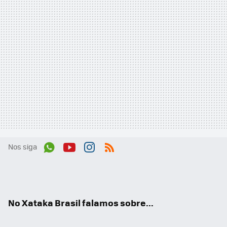
Nos siga
Wh
You
Inst
RSS
ats
tub
agr
App
e
am
No Xataka Brasil falamos sobre...