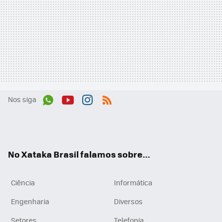
Nos siga
Wh
You
Inst
RSS
ats
tub
agr
App
e
am
No Xataka Brasil falamos sobre...
Ciência
Informática
Engenharia
Diversos
Setores
Telefonia