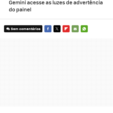
Gemini acesse as luzes de advertência
do painel
Sem comentários
FACEBOOK
TWITTER
FLIPBOARD
E-
WHATSAPP
MAIL