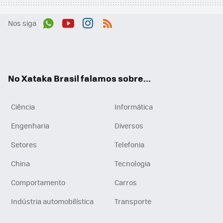
Nos siga
Wh
You
Inst
RSS
ats
tub
agr
App
e
am
No Xataka Brasil falamos sobre...
Ciência
Informática
Engenharia
Diversos
Setores
Telefonia
China
Tecnologia
Comportamento
Carros
Indústria automobilística
Transporte