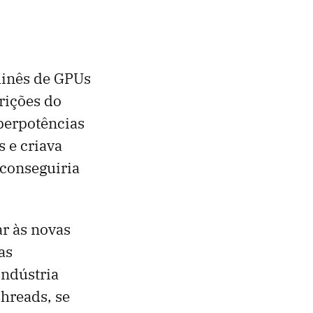
hinês de GPUs
trições do
perpotências
s e criava
 conseguiria
r às novas
as
indústria
hreads, se