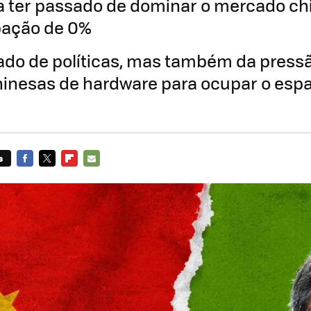
a ter passado de dominar o mercado chi
pação de 0%
tado de políticas, mas também da press
inesas de hardware para ocupar o esp
s
FACEBOOK
TWITTER
FLIPBOARD
E-
MAIL