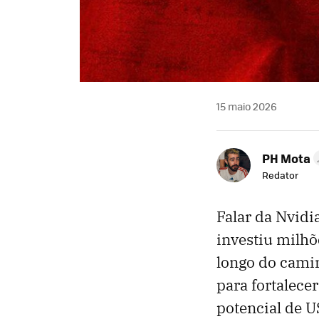
15 maio 2026
PH Mota
Redator
Falar da Nvidia
investiu milh
longo do camin
para fortalec
potencial de U