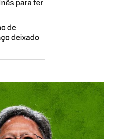
nês para ter
ão de
aço deixado