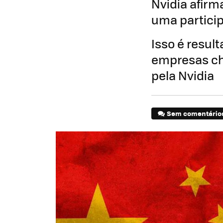
Nvidia afirm
uma partici
Isso é resul
empresas ch
pela Nvidia
Sem comentário