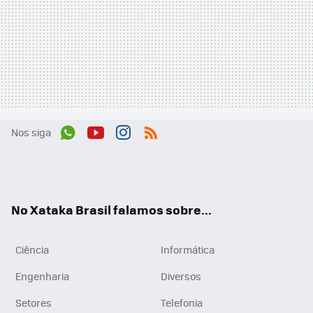
Nos siga
Wh
You
Inst
RSS
ats
tub
agr
App
e
am
No Xataka Brasil falamos sobre...
Ciência
Informática
Engenharia
Diversos
Setores
Telefonia