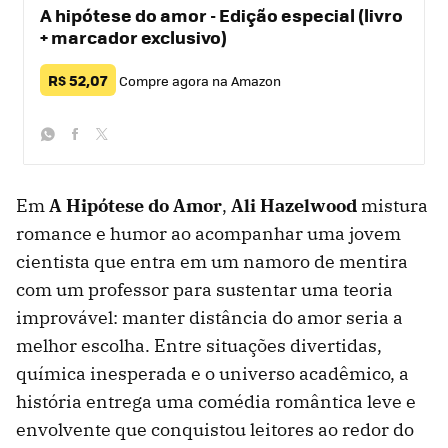
A hipótese do amor - Edição especial (livro
+ marcador exclusivo)
R$ 52,07
Compre agora na Amazon
whatsapp
facebook
twitter
Em
A Hipótese do Amor
,
Ali Hazelwood
mistura
romance e humor ao acompanhar uma jovem
cientista que entra em um namoro de mentira
com um professor para sustentar uma teoria
improvável: manter distância do amor seria a
melhor escolha. Entre situações divertidas,
química inesperada e o universo acadêmico, a
história entrega uma comédia romântica leve e
envolvente que conquistou leitores ao redor do