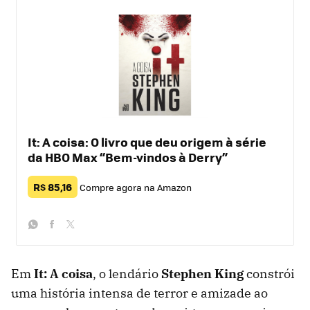
It: A coisa: O livro que deu origem à série
da HBO Max “Bem-vindos à Derry”
R$ 85,16
Compre agora na Amazon
whatsapp
facebook
twitter
Em
It: A coisa
, o lendário
Stephen King
constrói
uma história intensa de terror e amizade ao