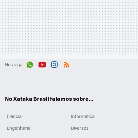
Nos siga
Wh
You
Inst
RSS
ats
tub
agr
App
e
am
No Xataka Brasil falamos sobre...
Ciência
Informática
Engenharia
Diversos