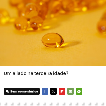
Um aliado na terceira idade?
Sem comentários
FACEBOOK
TWITTER
FLIPBOARD
E-
WHATSAPP
MAIL