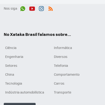
Nos siga
Wh
You
Inst
RSS
ats
tub
agr
App
e
am
No Xataka Brasil falamos sobre...
Ciência
Informática
Engenharia
Diversos
Setores
Telefonia
China
Comportamento
Tecnologia
Carros
Indústria automobilística
Transporte