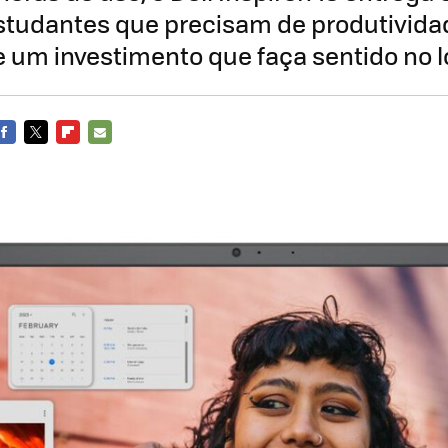
studantes que precisam de produtivida
e um investimento que faça sentido no 
FACEBOOK
TWITTER
FLIPBOARD
E-
MAIL