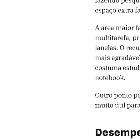
espaço extra f
A área maior f
multitarefa, p
janelas. O re
mais agradável
costuma estuda
notebook.
Outro ponto po
muito útil par
Desempen