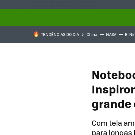
TENDÊNCIAS DO DIA
China
NASA
El Ni
Noteboo
Inspiron
grande 
Com tela am
para longas h