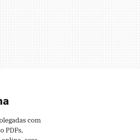
na
 polegadas com
do PDFs,
 online, esse