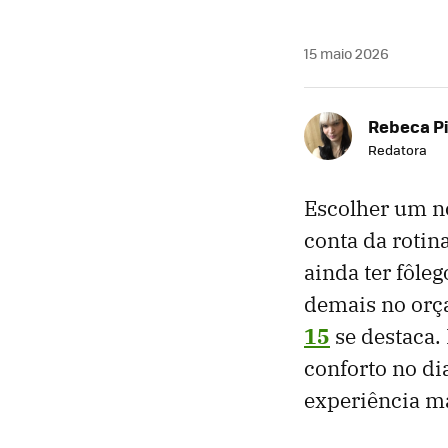
15 maio 2026
Rebeca P
Redatora
Escolher um no
conta da rotin
ainda ter fôle
demais no orç
15
se destaca.
conforto no d
experiência ma