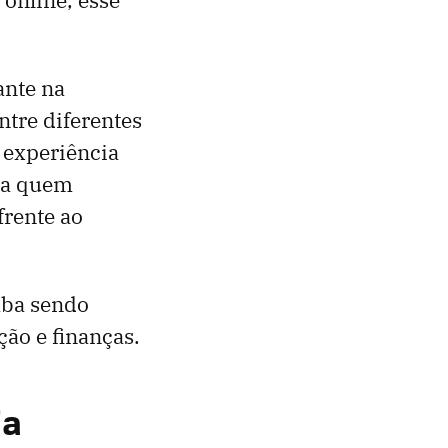
ante na
ntre diferentes
 experiência
ara quem
frente ao
aba sendo
ção e finanças.
ia