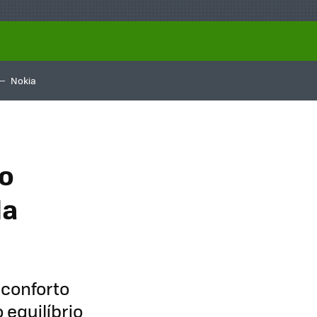
Nokia
 o
la
 conforto
 equilíbrio