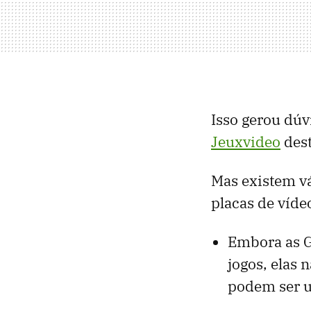
Isso gerou dúv
Jeuxvideo
dest
Mas existem vá
placas de vídeo
Embora as G
jogos, elas 
podem ser u