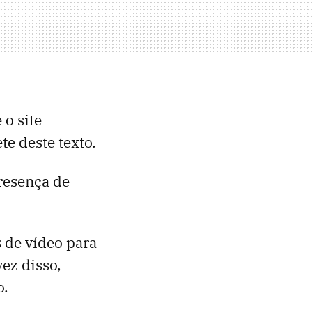
 o site
e deste texto.
resença de
 de vídeo para
vez disso,
o.