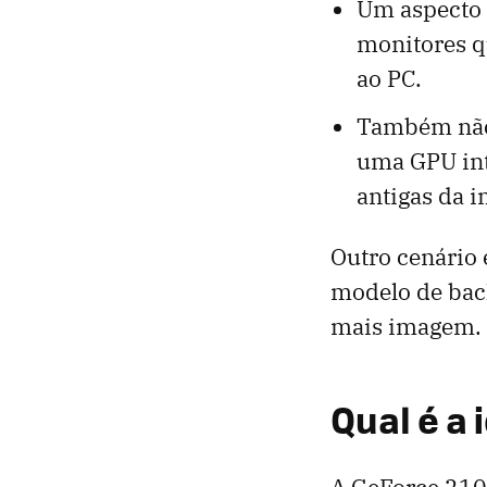
Um aspecto 
monitores qu
ao PC.
Também não
uma GPU int
antigas da 
Outro cenário
modelo de bac
mais imagem.
Qual é a
A GeForce 210