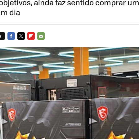
objetivos, ainda faz sentido comprar u
em dia
s
FACEBOOK
TWITTER
FLIPBOARD
E-
MAIL