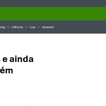
ing
Ciência
Lua
Amazon
 e ainda
uém