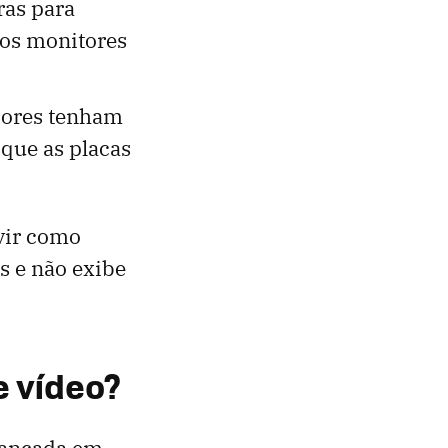
ras para
rios monitores
dores tenham
que as placas
vir como
s e não exibe
e vídeo?
lançada em