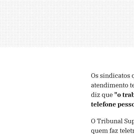
Os sindicatos
atendimento t
diz que
"o tra
telefone pess
O Tribunal Sup
quem faz telet