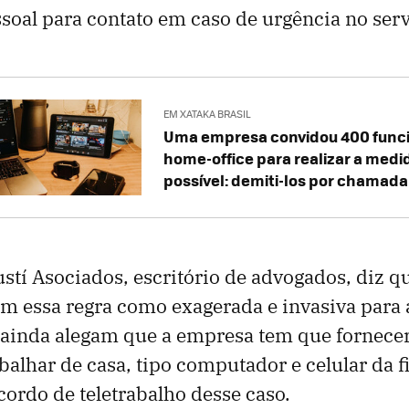
ssoal para contato em caso de urgência no serv
EM XATAKA BRASIL
Uma empresa convidou 400 funci
home-office para realizar a medi
possível: demiti-los por chamada
ustí Asociados, escritório de advogados, diz q
am essa regra como exagerada e invasiva para 
s ainda alegam que a empresa tem que fornece
balhar de casa, tipo computador e celular da f
cordo de teletrabalho desse caso.