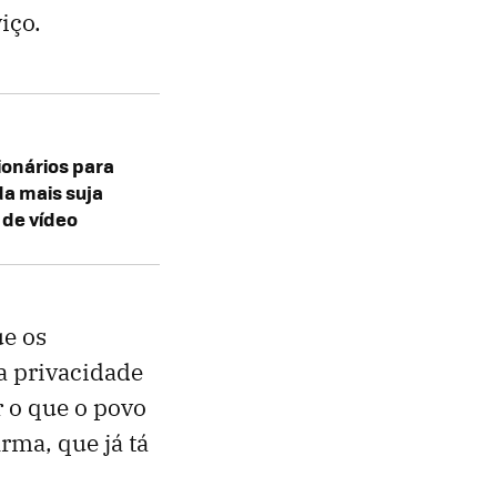
iço.
onários para
da mais suja
 de vídeo
ue os
a privacidade
r o que o povo
irma, que já tá