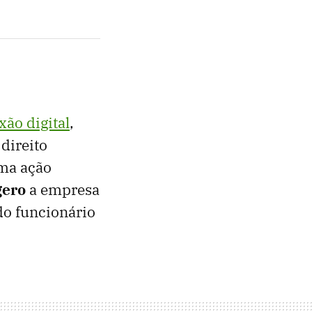
xão digital
,
direito
ma ação
gero
a empresa
do funcionário