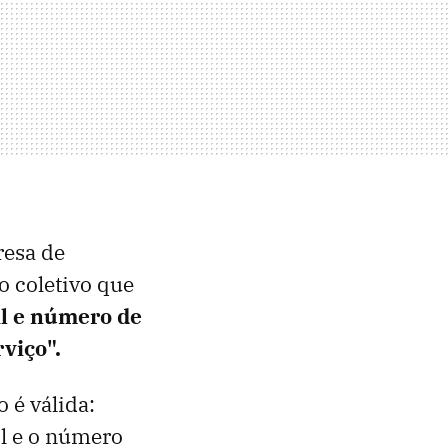
resa de
 coletivo que
il e número de
viço".
 é válida:
il e o número