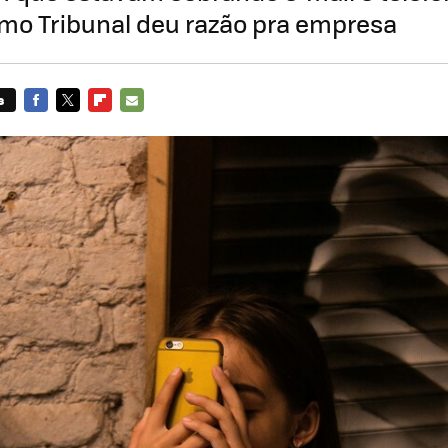
mo Tribunal deu razão pra empresa
s
FACEBOOK
TWITTER
FLIPBOARD
E-
MAIL