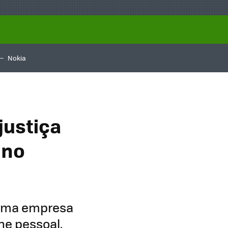
Nokia
justiça
 no
 uma empresa
ne pessoal.