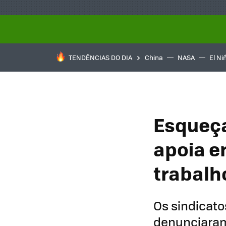
TENDÊNCIAS DO DIA
China
NASA
El Ni
Esqueça
apoia e
trabalh
Os sindicat
denunciaram