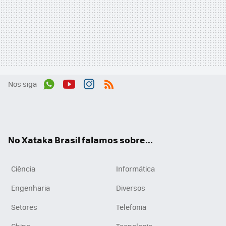
Nos siga
Wh
You
Inst
RSS
ats
tub
agr
App
e
am
No Xataka Brasil falamos sobre...
Ciência
Informática
Engenharia
Diversos
Setores
Telefonia
China
Tecnologia