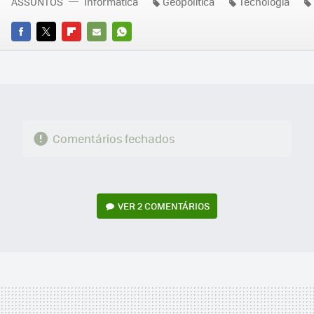
ASSUNTOS
Informática
Geopolítica
Tecnologia
FACEBOOK
TWITTER
FLIPBOARD
E-
WHATSAPP
MAIL
Comentários fechados
VER
2 COMENTÁRIOS