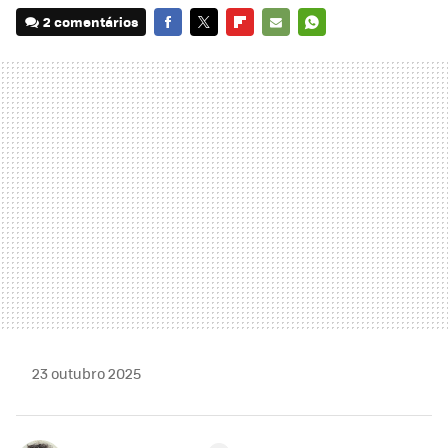
2 comentários
FACEBOOK
TWITTER
FLIPBOARD
E-
WHATSAPP
MAIL
23 outubro 2025