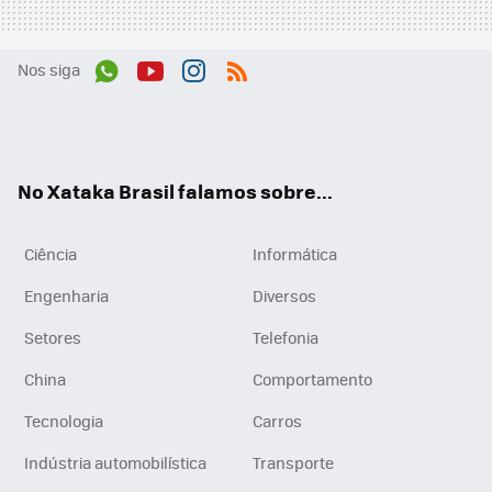
Nos siga
Wh
You
Inst
RSS
ats
tub
agr
App
e
am
No Xataka Brasil falamos sobre...
Ciência
Informática
Engenharia
Diversos
Setores
Telefonia
China
Comportamento
Tecnologia
Carros
Indústria automobilística
Transporte