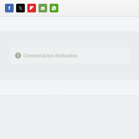
FACEBOOK
TWITTER
FLIPBOARD
E-
WHATSAPP
MAIL
Comentários fechados