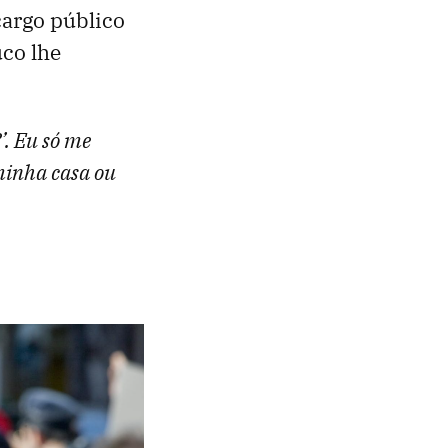
argo público
uco lhe
’. Eu só me
 minha casa ou