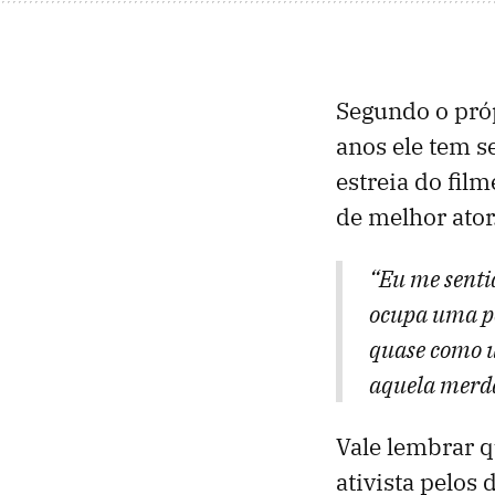
Segundo o próp
anos ele tem s
estreia do fil
de melhor ator
“Eu me senti
ocupa uma po
quase como u
aquela merda,
Vale lembrar q
ativista pelos