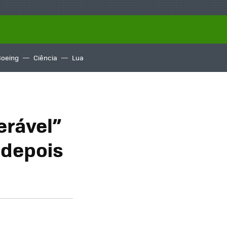
Boeing
Ciência
Lua
erável”
 depois