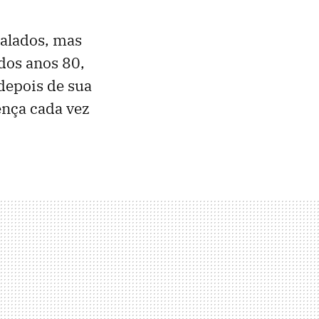
dalados, mas
dos anos 80,
depois de sua
ença cada vez