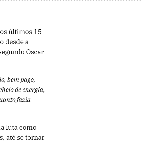
nos últimos 15
so desde a
o segundo Oscar
do, bem pago,
cheio de energia,
uanto fazia
ua luta como
, até se tornar