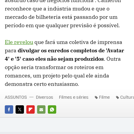
absurdo caso de negócios funciona". Cameron
reconhece que a indústria mudou e que o
mercado de bilheteria está passando por um
período em que qualquer previsão é possível.
Ele revelou
que fará uma coletiva de imprensa
para
divulgar os enredos completos de 'Avatar
4' e '5' caso eles não sejam produzidos
. Outra
opção seria transformar os roteiros em
romances, um projeto pelo qual ele ainda
demonstra certo entusiasmo.
ASSUNTOS
Diversos
Filmes e séries
Filme
Cultur
FACEBOOK
TWITTER
FLIPBOARD
E-
WHATSAPP
MAIL