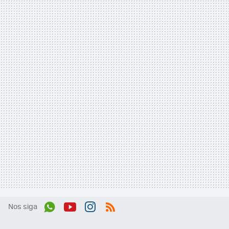
Nos siga
Wh
You
Inst
RSS