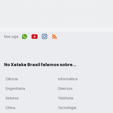
Nos siga
Wh
You
Inst
RSS
ats
tub
agr
App
e
am
No Xataka Brasil falamos sobre...
Ciência
Informática
Engenharia
Diversos
Setores
Telefonia
China
Tecnologia