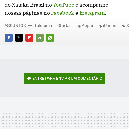
do Xataka Brasil no
YouTube
e acompanhe
nossas páginas no
Facebook
e
Instagram
.
ASSUNTOS
Telefonia
Ofertas
Apple
iPhone
S
FACEBOOK
TWITTER
FLIPBOARD
E-
WHATSAPP
MAIL
ENTRE PARA ENVIAR UM COMENTÁRIO