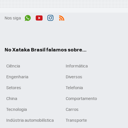
Nos siga
Wh
You
Inst
RSS
ats
tub
agr
App
e
am
No Xataka Brasil falamos sobre...
Ciência
Informática
Engenharia
Diversos
Setores
Telefonia
China
Comportamento
Tecnologia
Carros
Indústria automobilística
Transporte