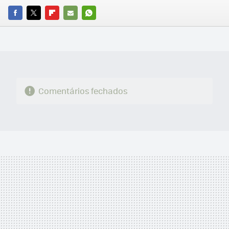
FACEBOOK
TWITTER
FLIPBOARD
E-
WHATSAPP
MAIL
Comentários fechados