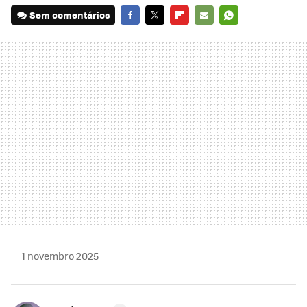
Sem comentários
FACEBOOK
TWITTER
FLIPBOARD
E-
WHATSAPP
MAIL
1 novembro 2025