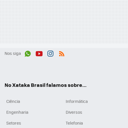
Nos siga
Wh
You
Inst
RSS
ats
tub
agr
App
e
am
No Xataka Brasil falamos sobre...
Ciência
Informática
Engenharia
Diversos
Setores
Telefonia