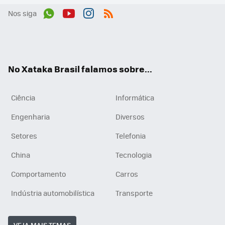
Nos siga
Wh
You
Inst
RSS
ats
tub
agr
App
e
am
No Xataka Brasil falamos sobre...
Ciência
Informática
Engenharia
Diversos
Setores
Telefonia
China
Tecnologia
Comportamento
Carros
Indústria automobilística
Transporte
VEJA MAIS TEMAS