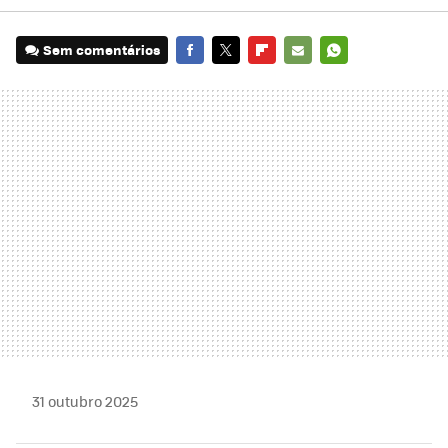
Sem comentários
FACEBOOK
TWITTER
FLIPBOARD
E-
WHATSAPP
MAIL
31 outubro 2025