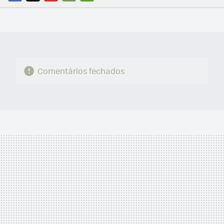
FACEBOOK
TWITTER
FLIPBOARD
E-
WHATSAPP
MAIL
Comentários fechados