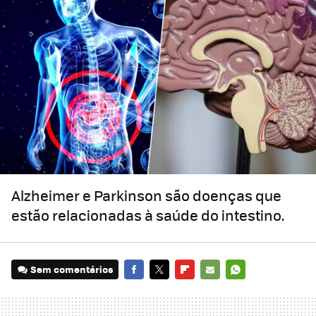
Alzheimer e Parkinson são doenças que
estão relacionadas à saúde do intestino.
Sem comentários
FACEBOOK
TWITTER
FLIPBOARD
E-
WHATSAPP
MAIL