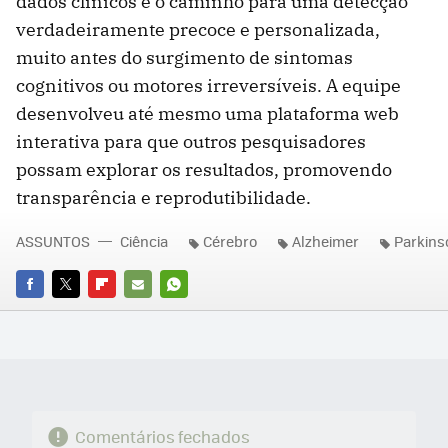
dados clínicos é o caminho para uma detecção
verdadeiramente precoce e personalizada,
muito antes do surgimento de sintomas
cognitivos ou motores irreversíveis. A equipe
desenvolveu até mesmo uma plataforma web
interativa para que outros pesquisadores
possam explorar os resultados, promovendo
transparência e reprodutibilidade.
ASSUNTOS
Ciência
Cérebro
Alzheimer
Parkins
FACEBOOK
TWITTER
FLIPBOARD
E-
WHATSAPP
MAIL
Comentários fechados