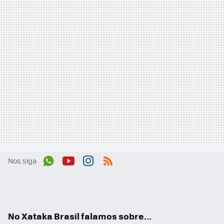
Nos siga
Wh
You
Inst
RSS
ats
tub
agr
App
e
am
No Xataka Brasil falamos sobre...