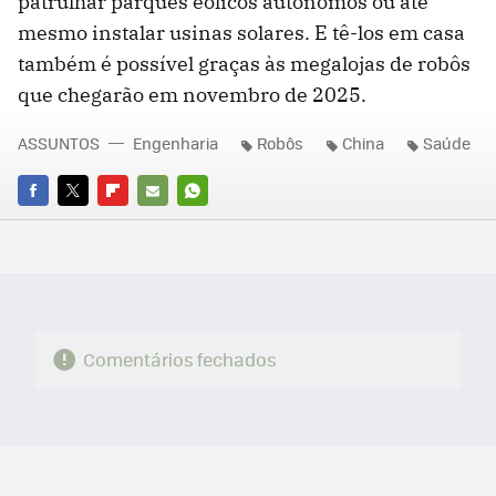
patrulhar parques eólicos autônomos ou até
mesmo instalar usinas solares. E tê-los em casa
também é possível graças às megalojas de robôs
que chegarão em novembro de 2025.
ASSUNTOS
Engenharia
Robôs
China
Saúde
FACEBOOK
TWITTER
FLIPBOARD
E-
WHATSAPP
MAIL
Comentários fechados