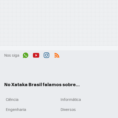
Nos siga
Wh
You
Inst
RSS
ats
tub
agr
App
e
am
No Xataka Brasil falamos sobre...
Ciência
Informática
Engenharia
Diversos