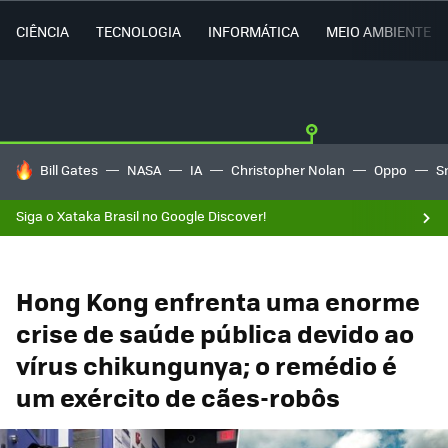
CIÊNCIA
TECNOLOGIA
INFORMÁTICA
MEIO AMBIENTE
TENDÊNCIAS DO DIA
Bill Gates
NASA
IA
Christopher Nolan
Oppo
S
Siga o Xataka Brasil no Google Discover!
Hong Kong enfrenta uma enorme
crise de saúde pública devido ao
vírus chikungunya; o remédio é
um exército de cães-robôs