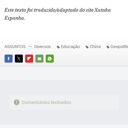
Este texto foi traduzido/adaptado do site Xataka
Espanha.
ASSUNTOS
Diversos
Educação
China
Geopolíti
FACEBOOK
TWITTER
FLIPBOARD
E-
WHATSAPP
MAIL
Comentários fechados