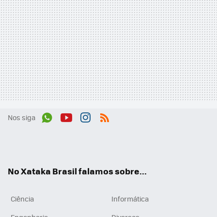
Nos siga
Wh
You
Inst
RSS
ats
tub
agr
App
e
am
No Xataka Brasil falamos sobre...
Ciência
Informática
Engenharia
Diversos