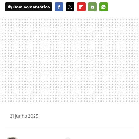
Sem comentários
FACEBOOK
TWITTER
FLIPBOARD
E-
WHATSAPP
MAIL
21 junho 2025