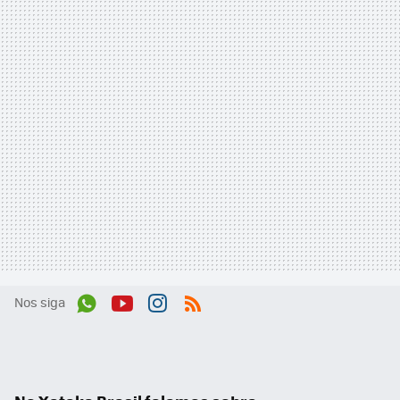
Nos siga
Wh
You
Inst
RSS
ats
tub
agr
App
e
am