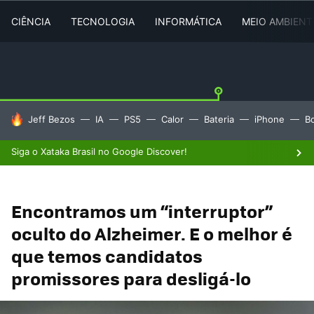
CIÊNCIA
TECNOLOGIA
INFORMÁTICA
MEIO AMBIENT
TENDÊNCIAS DO DIA
Jeff Bezos
IA
PS5
Calor
Bateria
iPhone
B
Siga o Xataka Brasil no Google Discover!
Encontramos um “interruptor”
oculto do Alzheimer. E o melhor é
que temos candidatos
promissores para desligá-lo