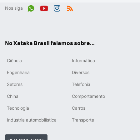
Nos siga
Wh
You
Inst
RSS
ats
tub
agr
App
e
am
No Xataka Brasil falamos sobre...
Ciência
Informática
Engenharia
Diversos
Setores
Telefonia
China
Comportamento
Tecnologia
Carros
Indústria automobilística
Transporte
VEJA MAIS TEMAS