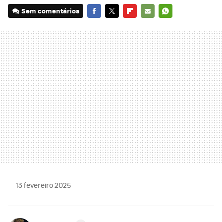
Sem comentários
FACEBOOK
TWITTER
FLIPBOARD
E-
WHATSAPP
MAIL
13 fevereiro 2025