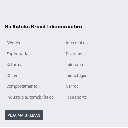
Wh
You
Inst
RSS
ats
tub
agr
App
e
am
No Xataka Brasil falamos sobre...
Ciência
Informática
Engenharia
Diversos
Setores
Telefonia
China
Tecnologia
Comportamento
Carros
Indústria automobilística
Transporte
VEJA MAIS TEMAS