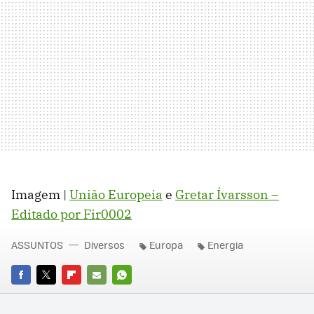
Imagem |
União Europeia
e
Gretar Ívarsson –
Editado por Fir0002
ASSUNTOS
Diversos
Europa
Energia
FACEBOOK
TWITTER
FLIPBOARD
E-
WHATSAPP
MAIL