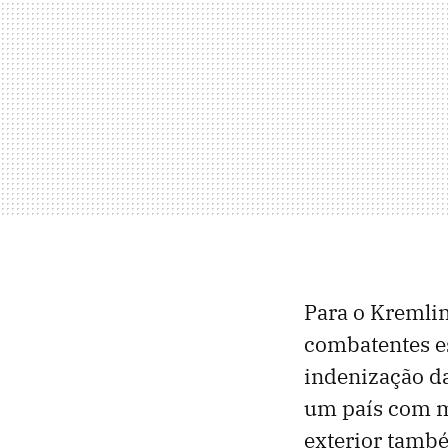
Para o Kremlin
combatentes es
indenização da
um país com m
exterior també