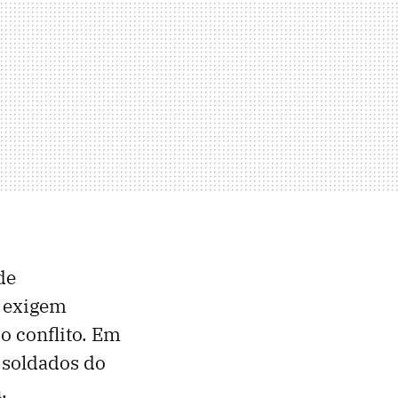
de
o exigem
o conflito. Em
 soldados do
.