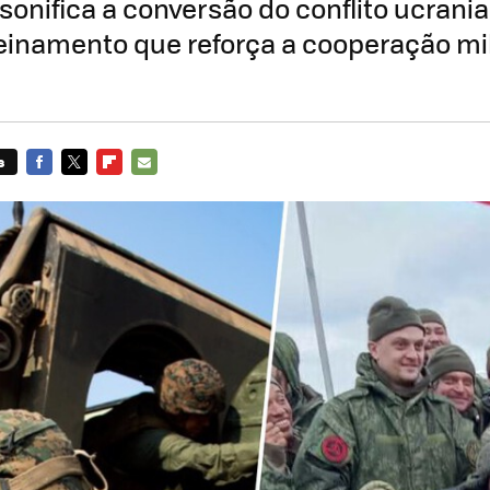
rsonifica a conversão do conflito ucran
inamento que reforça a cooperação mil
s
FACEBOOK
TWITTER
FLIPBOARD
E-
MAIL