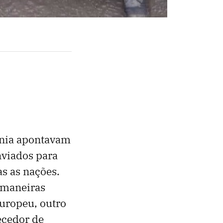
ânia apontavam
nviados para
as as nações.
 maneiras
Europeu, outro
ecedor de