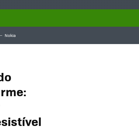
Nokia
do
orme:
r
istível