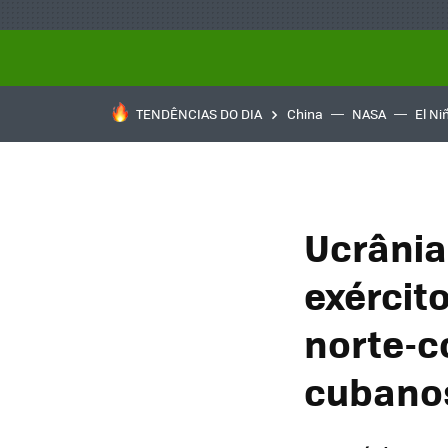
TENDÊNCIAS DO DIA
China
NASA
El Ni
Ucrânia
exércit
norte-c
cubanos