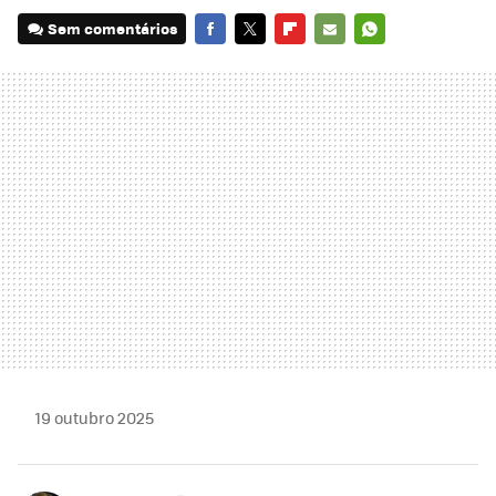
Sem comentários
FACEBOOK
TWITTER
FLIPBOARD
E-
WHATSAPP
MAIL
19 outubro 2025