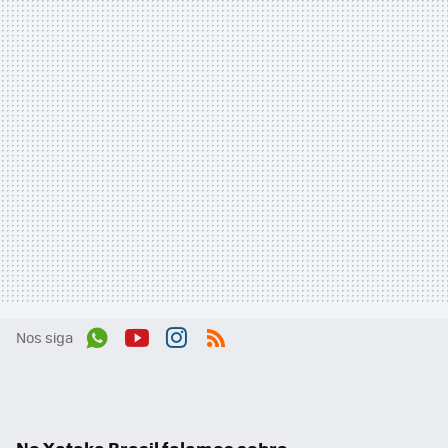
Nos siga
Wh
You
Inst
RSS
ats
tub
agr
App
e
am
No Xataka Brasil falamos sobre...