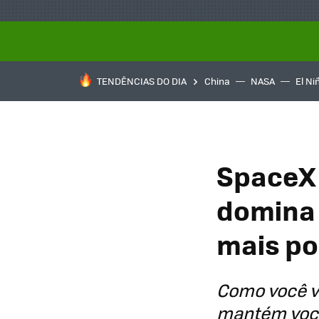
TENDÊNCIAS DO DIA
China
NASA
El Ni
SpaceX 
domina 
mais po
Como você va
mantém você