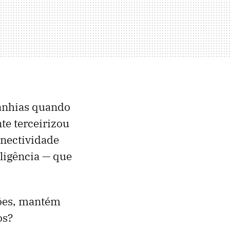
panhias quando
te terceirizou
onectividade
eligência — que
iões, mantém
os?