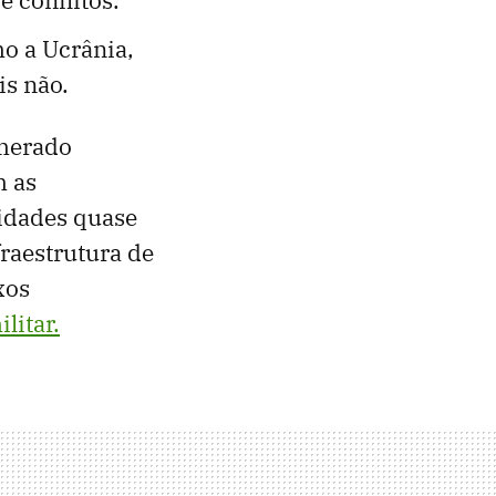
mo a Ucrânia,
is não.
omerado
m as
idades quase
raestrutura de
xos
litar.