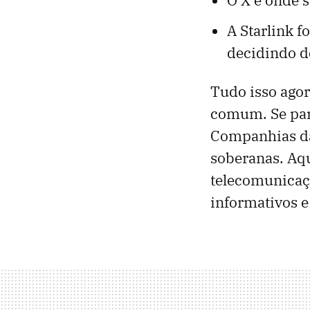
A Starlink f
decidindo de
Tudo isso ago
comum. Se par
Companhias da
soberanas. Aqu
telecomunicaçõ
informativos e