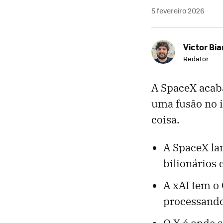
5 fevereiro 2026
Victor Bi
Redator
A SpaceX acab
uma fusão no i
coisa.
A SpaceX lan
bilionários
A xAI tem o
processando
O X é onde s