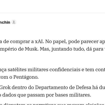
anchin
a de comprar a xAI. No papel, pode parecer a
mpério de Musk. Mas, juntando tudo, dá para 
ça satélites militares confidenciais e tem con
 com o Pentágono.
 Grok dentro do Departamento de Defesa há d
 dados que passam por bases militares.
e disputam as narrativas que movem eleições e