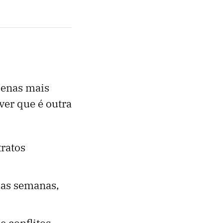
penas mais
ver que é outra
tratos
uas semanas,
 conflitos.