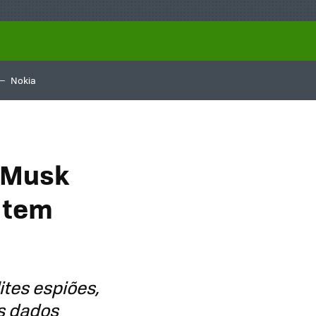
Nokia
 Musk
 tem
ites espiões,
s dados