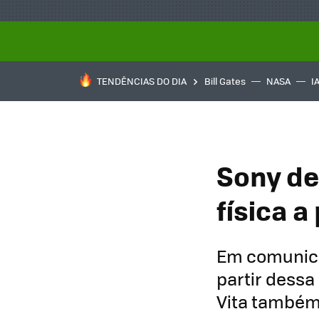
TENDÊNCIAS DO DIA
Bill Gates
NASA
I
Sony de
física a
Em comunica
partir dessa 
Vita também