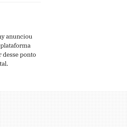
ony anunciou
 plataforma
ir desse ponto
al.