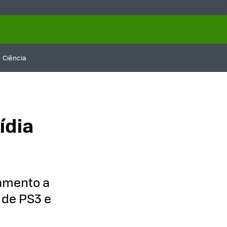
Ciência
ídia
amento a
s de PS3 e