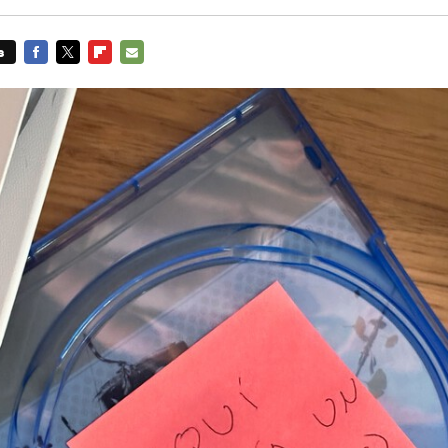
s
FACEBOOK
TWITTER
FLIPBOARD
E-
MAIL