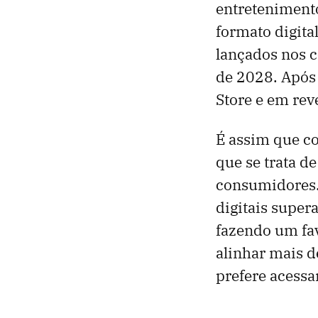
entretenimento
formato digita
lançados nos c
de 2028. Após 
Store e em rev
É assim que c
que se trata d
consumidores.
digitais super
fazendo um fav
alinhar mais 
prefere acessar