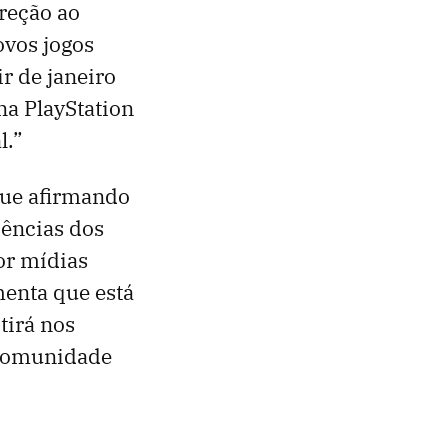
reção ao
ovos jogos
r de janeiro
na PlayStation
l.”
ue afirmando
dências dos
or mídias
menta que está
tirá nos
 comunidade