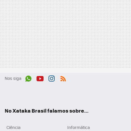
Nos siga
Wh
You
Inst
RSS
ats
tub
agr
App
e
am
No Xataka Brasil falamos sobre...
Ciência
Informática