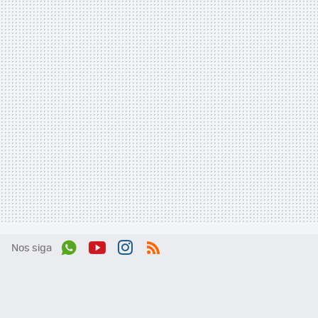
Nos siga
Wh
You
Inst
RSS
ats
tub
agr
App
e
am