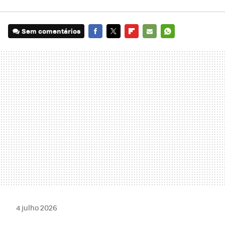
Sem comentários
FACEBOOK
TWITTER
FLIPBOARD
E-
WHATSAPP
MAIL
4 julho 2026