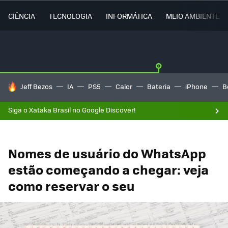
CIÊNCIA
TECNOLOGIA
INFORMÁTICA
MEIO AMBIENTE
TENDÊNCIAS DO DIA
Jeff Bezos
IA
PS5
Calor
Bateria
iPhone
B
Siga o Xataka Brasil no Google Discover!
Nomes de usuário do WhatsApp
estão começando a chegar: veja
como reservar o seu