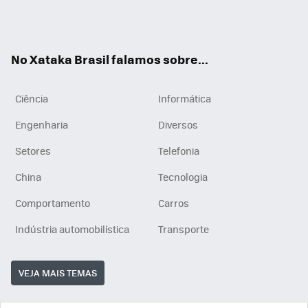
Wh
You
Inst
RSS
ats
tub
agr
App
e
am
No Xataka Brasil falamos sobre...
Ciência
Informática
Engenharia
Diversos
Setores
Telefonia
China
Tecnologia
Comportamento
Carros
Indústria automobilística
Transporte
VEJA MAIS TEMAS