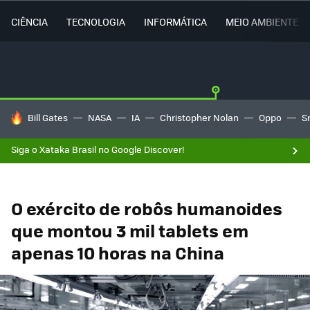
CIÊNCIA
TECNOLOGIA
INFORMÁTICA
MEIO AMBIENTE
TENDÊNCIAS DO DIA
Bill Gates
NASA
IA
Christopher Nolan
Oppo
S
Siga o Xataka Brasil no Google Discover!
O exército de robôs humanoides
que montou 3 mil tablets em
apenas 10 horas na China