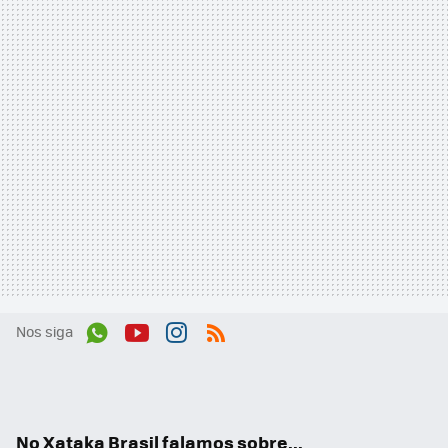
Nos siga
Wh
You
Inst
RSS
ats
tub
agr
App
e
am
No Xataka Brasil falamos sobre...