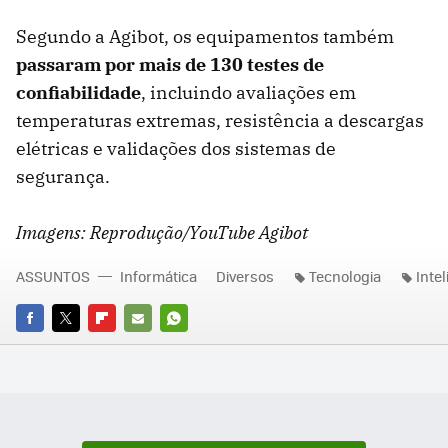
Segundo a Agibot, os equipamentos também
passaram por mais de 130 testes de
confiabilidade
, incluindo avaliações em
temperaturas extremas, resistência a descargas
elétricas e validações dos sistemas de
segurança.
Imagens: Reprodução/YouTube Agibot
ASSUNTOS
Informática
Diversos
Tecnologia
Intel
FACEBOOK
TWITTER
FLIPBOARD
E-
WHATSAPP
MAIL