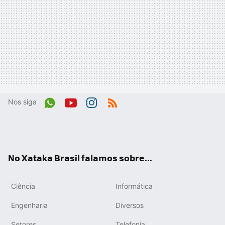
Nos siga
Wh
You
Inst
RSS
ats
tub
agr
App
e
am
No Xataka Brasil falamos sobre...
Ciência
Informática
Engenharia
Diversos
Setores
Telefonia