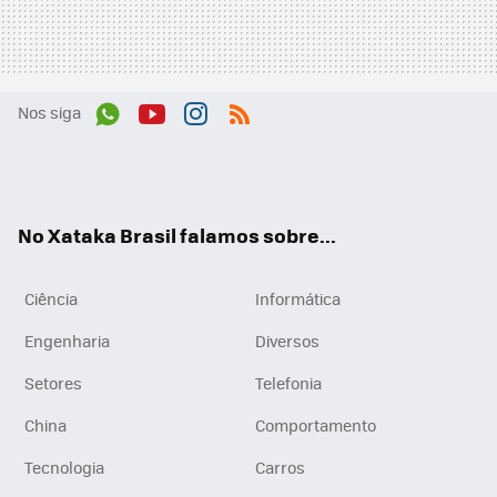
Nos siga
Wh
You
Inst
RSS
ats
tub
agr
App
e
am
No Xataka Brasil falamos sobre...
Ciência
Informática
Engenharia
Diversos
Setores
Telefonia
China
Comportamento
Tecnologia
Carros